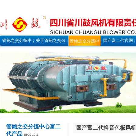
管鲍之交分拣中
关于管鲍之交分
国产富二代官网
管鲍之交分拣中
心富二代首页
拣中心富二代
地址是多少
心富二代风机
管鲍之交分拣中心富二
国产富二代抖音色板风
代产品
products