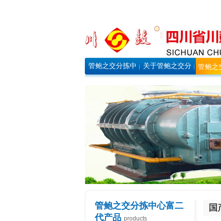
管鲍之交分拣中
关于管鲍之交分
管鲍之
心富二代首页
拣中心富二代
心富
管鲍之交分拣中心富二
国
代产品
products