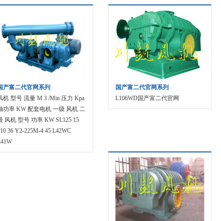
国产富二代官网系列
国产富二代官网系列
风机 型号 流量 M 3 /min 压力 Kpa
L106WD国产富二代官网
轴功率 KW 配套电机 一级 风机 二
级 风机 型号 功率 KW SL125 15
10 36 Y2-225M-4 45 L42WC
L41W