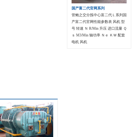
国产富二代官网系列
管鲍之交分拣中心富二代Ｌ系列国
产富二代官网性能参数表 风机 型
号 转速 Ｎ R/min 升压 进口流量 Ｑ
Ｓ M3/min 轴功率 Ｎｅ ＫＷ 配套
电机 风机