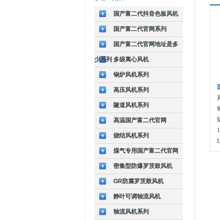
国产富二代抖音色板风机
国产富二代官网系列
国产富二代官网地址是多
少系列
多级离心风机
锅炉风机系列
高压风机系列
隧道风机系列
高温国产富二代官网
1
烧结风机系列
煤气专用国产富二代官网
密集型防爆罗茨鼓风机
GR防腐罗茨鼓风机
静叶可调轴流风机
轴流风机系列