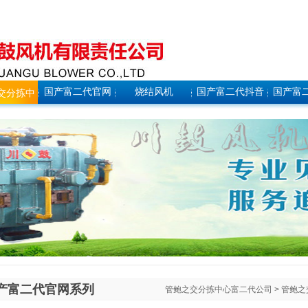
国产富二代官网
烧结风机
国产富二代抖音
国产富
交分拣中
地址是多少
色板鼓风机
历
二代风机
产富二代官网系列
管鲍之交分拣中心富二代公司
>
管鲍之